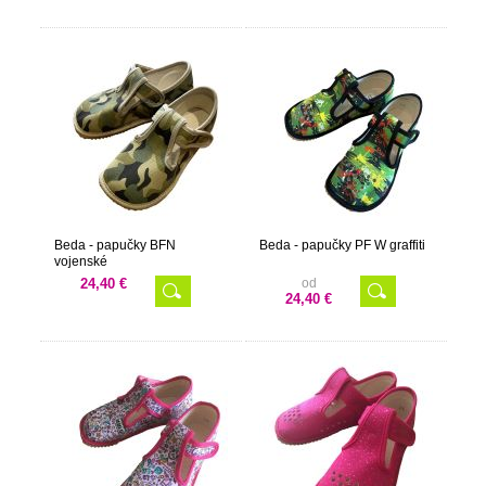
Beda - papučky BFN
Beda - papučky PF W graffiti
vojenské
24,40 €
od
24,40 €