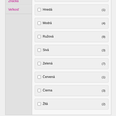
Značka
Veľkosť
Hnedá
(1)
Modrá
(4)
Ružová
(9)
Sivá
(3)
Zelená
(7)
Červená
(1)
Čierna
(3)
Žltá
(2)