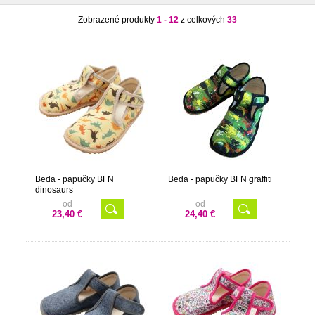
Zobrazené produkty
1 - 12
z celkových
33
Beda - papučky BFN
Beda - papučky BFN graffiti
dinosaurs
od
od
23,40 €
24,40 €