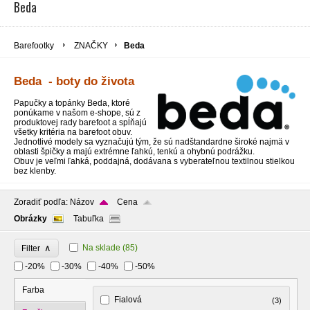
Beda
Barefootky
ZNAČKY
Beda
Beda - boty do života
Papučky a topánky Beda, ktoré
ponúkame v našom e-shope, sú z
produktovej rady barefoot a spĺňajú
všetky kritéria na barefoot obuv.
Jednotlivé modely sa vyznačujú tým, že sú nadštandardne široké najmä v
oblasti špičky a majú extrémne ľahkú, tenkú a ohybnú podrážku.
Obuv je veľmi ľahká, poddajná, dodávana s vyberateľnou textilnou stielkou
bez klenby.
Zoradiť podľa:
Názov
Cena
Obrázky
Tabuľka
∧
Na sklade
(85)
Filter
-20%
-30%
-40%
-50%
Farba
Fialová
(3)