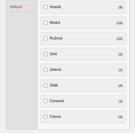
Veľkosť
Hnedá
(8)
Modrá
(19)
Ružová
(22)
Sivá
(2)
Zelená
(1)
Zlatá
(4)
Červená
(1)
Čierna
(6)