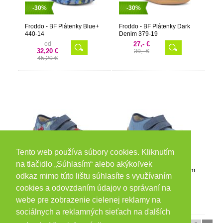
-30%
-30%
Froddo - BF Plátenky Blue+
Froddo - BF Plátenky Dark
440-14
Denim 379-19
od
27,- €
32,20 €
39,- €
45,20 €
Tento web používa súbory cookies. Kliknutím
-30%
-30%
na tlačidlo „Súhlasím“ alebo akýkoľvek
Froddo - BF Plátenky Dark
Froddo - BF Plátenky Denim
odkaz mimo túto lištu súhlasíte s využívaním
Denim 440-15
440-3
cookies a odovzdaním údajov o správaní na
od
od
27,30 €
28,30 €
webe pre zobrazenie cielenej reklamy na
39,30 €
40,30 €
sociálnych a reklamných sieťach na ďalších