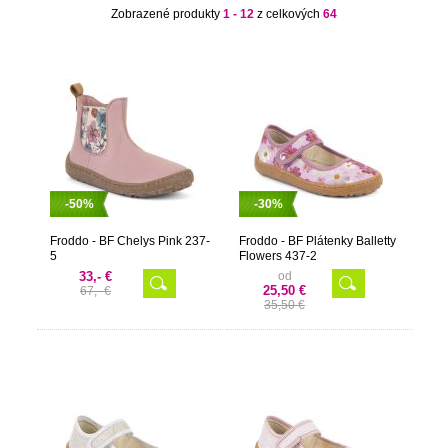
Zobrazené produkty
1 - 12
z celkových
64
-50%
-30%
Froddo - BF Chelys Pink 237-
Froddo - BF Plátenky Balletty
5
Flowers 437-2
33,- €
od
25,50 €
67,- €
35,50 €