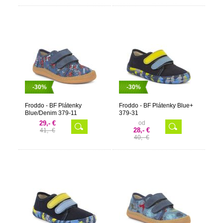
-30%
-30%
Froddo - BF Plátenky
Froddo - BF Plátenky Blue+
Blue/Denim 379-11
379-31
29,- €
od
28,- €
41,- €
40,- €