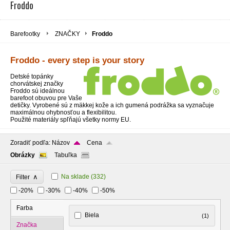
Froddo
Barefootky
ZNAČKY
Froddo
Froddo - every step is your story
Detské topánky
chorvátskej značky
Froddo sú ideálnou
barefoot obuvou pre Vaše
detičky. Vyrobené sú z mäkkej kože a ich gumená podrážka sa vyznačuje
maximálnou ohybnosťou a flexibilitou.
Použité materiály spľňajú všetky normy EU.
Zoradiť podľa:
Názov
Cena
Obrázky
Tabuľka
∧
Na sklade
(332)
Filter
-20%
-30%
-40%
-50%
Farba
Biela
(1)
Značka