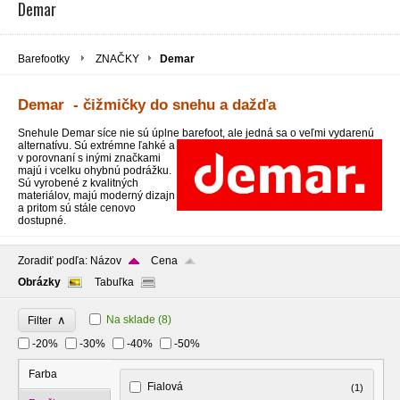
Demar
Barefootky
ZNAČKY
Demar
Demar - čižmičky do snehu a dažďa
Snehule Demar síce nie sú úplne barefoot, ale jedná sa o veľmi vydarenú
alternatívu. Sú extr
émne ľahké a
v porovnaní s inými značkami
majú i vcelku ohybnú podrážku.
Sú vyrobené z kvalitných
materiálov, majú moderný dizajn
a pritom sú stále cenovo
dostupné.
Zoradiť podľa:
Názov
Cena
Obrázky
Tabuľka
∧
Na sklade
(8)
Filter
-20%
-30%
-40%
-50%
Farba
Fialová
(1)