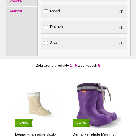
Značka
Veľkosť
Modrá
(1)
Ružová
(1)
Sivá
(1)
Zobrazené produkty
1 - 5
z celkových
5
-20%
-20%
Demar - náhradné vložky
Demar - snehule Mammut