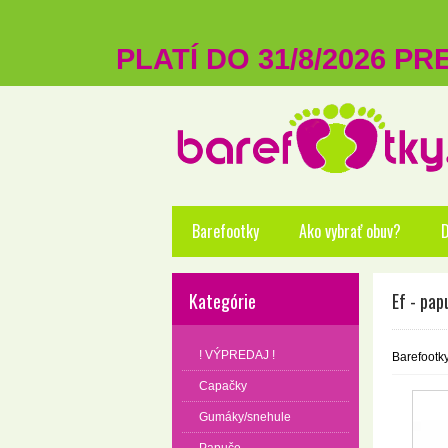
PLATÍ DO 31/8/2026 P
Barefootky
Ako vybrať obuv?
D
Kategórie
Ef - pa
! VÝPREDAJ !
Barefootk
Capačky
Gumáky/snehule