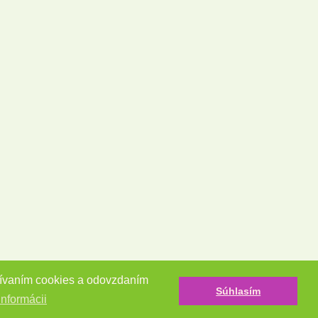
užívaním cookies a odovzdaním
Súhlasím
informácii
Tvorba e-shopov - Atomer.sk