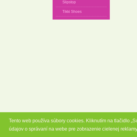
Slipstop
Tikki Shoes
Tento web používa súbory cookies. Kliknutím na tlačidlo „
údajov o správaní na webe pre zobrazenie cielenej reklam
Copyright 2014 - 2026 © Barefootky