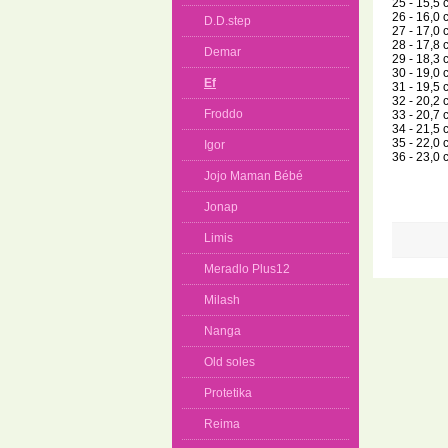
25 - 15,5 
26 - 16,0 
D.D.step
27 - 17,0 
28 - 17,8 
Demar
29 - 18,3 
30 - 19,0 
Ef
31 - 19,5 
32 - 20,2 
Froddo
33 - 20,7 
34 - 21,5 
35 - 22,0 
Igor
36 - 23,0 
Jojo Maman Bébé
Jonap
Limis
Meradlo Plus12
Milash
Nanga
Old soles
Protetika
Reima