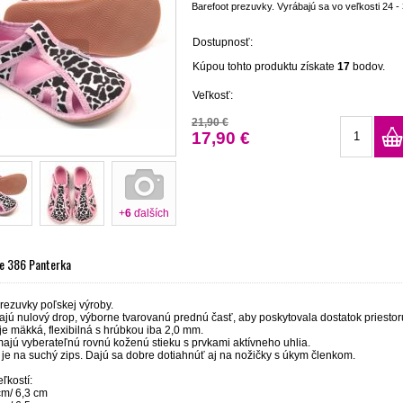
Barefoot prezuvky. Vyrábajú sa vo veľkosti 24 - 
Dostupnosť:
Kúpou tohto produktu získate
17
bodov.
Veľkosť:
21,90 €
17,90 €
+
6
ďalších
če 386 Panterka
rezuvky poľskej výroby.
ú nulový drop, výborne tvarovanú prednú časť, aby poskytovala dostatok priestoru
e mäkká, flexibilná s hrúbkou iba 2,0 mm.
ajú vyberateľnú rovnú koženú stieku s prvkami aktívneho uhlia.
je na suchý zips. Dajú sa dobre dotiahnúť aj na nožičky s úkym členkom.
ľkostí:
cm/ 6,3 cm