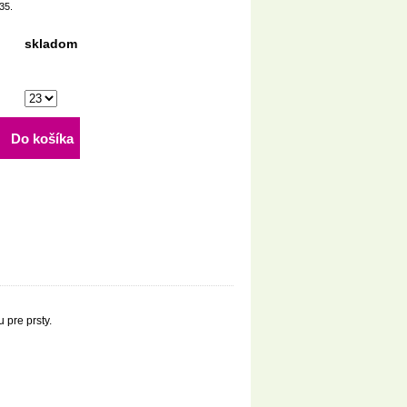
35.
skladom
Do košíka
 pre prsty.