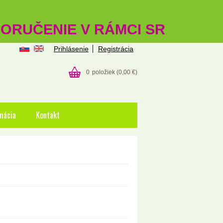
 DORUČENIE V RÁMCI SR
Prihlásenie
Registrácia
0
položiek
(0,00 €)
mácia
Kontakt