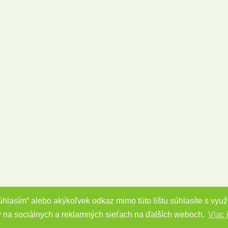
Súhlasím“ alebo akýkoľvek odkaz mimo túto lištu súhlasíte s vy
y na sociálnych a reklamných sieťach na ďalších weboch.
Viac 