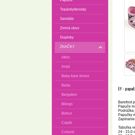
Papuče
Topánky/tenisky
Sandále
Zimná obuv
Doplnky
ZNAČKY
Afelo
Antal
Baby bare shoes
Beda
Ef - papu
Bergstein
Barefoot p
Bliings
Papuče maj
Podrážka j
Bobux
Papučky m
Zapínanie 
Capiki
Tabuľka ve
24 - 15,0 
Collonil