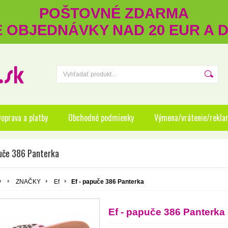
POŠTOVNÉ ZDARMA
RE OBJEDNÁVKY NAD 20 EUR A
oprava a platby
Obchodné podmienky
Výmena/vrátenie/rekla
puče 386 Panterka
y
ZNAČKY
Ef
Ef - papuče 386 Panterka
Ef - papuče 386 Panterka