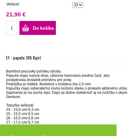
Veľkosť:
21,90 €
Do košíka
Ef - papuče 395 Bgirl
Barefoot prezuvky poľskej výroby.
Papuče majú nulový drop, výborne tvarovanú prednú časť, aby
poskytovala dostatok priestoru pre prsty.
Podrážka je mäkká, flexibilná s hrúbkou iba 2,0 mm.
Papučky majú vyberateľnú rovnú koženú stieku s prvkami aktívneho uhlia.
Zapínanie je na suchý zips. Dajú sa dobre dotiahnúť aj na nožičky s úkym
členkom.
Tabuľka veľkostí:
24 - 15,0 cm/ 6,3 cm
25 - 15,5 cm/ 6,5 cm
26 - 16,0 cm/ 6,6 cm
27 - 17,0 cm/ 6,7 cm
28 - 17,8 cm/ 6,9 cm
29 - 18,3 cm/ 7,2 cm
30 - 19,0 cm/ 7,4 cm