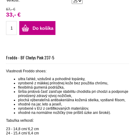
Veľkosť:
67,- €
33,- €
Do košíka
Froddo - BF Chelys Pink 237-5
Vlastnosti Froddo shoes:
ultra ľahké, vzdušné a pohodlné topánky,
vyrobené z mäkkej prírodnej kože bez použitia chrómu,
flexibilná gumená podrážka,
širšia prstová časť zaisťuje stabilitu chodidla pri chodzi a podporuje
prirodzený zdravý vývoj nožičiek,
plochá výberateľná antibakeriálna kožená stielka, vystlané flísom,
vhodné na jar, leto a jeseň,
vyrobené v EU z certifikovaných materiálov,
vhodné na normálne nožičky (nie príšliš úzke ani široké).
Tabuľka veľkostí:
23 - 14,8 cm/ 6,2 cm
24 - 15,4 cm/ 6,4 cm