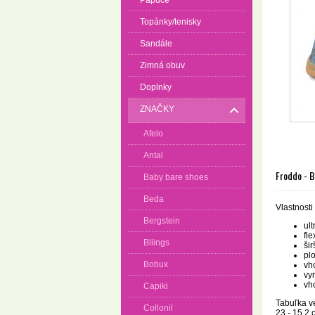
Papuče
Topánky/tenisky
Sandále
Zimná obuv
Doplnky
ZNAČKY
Afelo
Antal
Froddo - 
Baby bare shoes
Beda
Vlastnosti
Bergstein
ul
fl
Bliings
šir
pl
Bobux
vho
vy
vh
Capiki
Tabuľka ve
Collonil
23 - 15,2 