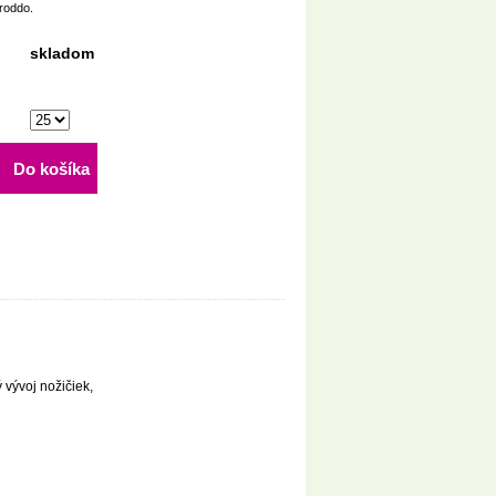
roddo.
skladom
Do košíka
 vývoj nožičiek,