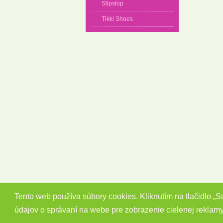
Slipstop
Tikki Shoes
Tento web používa súbory cookies. Kliknutím na tlačidlo „
údajov o správaní na webe pre zobrazenie cielenej reklam
Copyright 2014 - 2026 © Barefootky