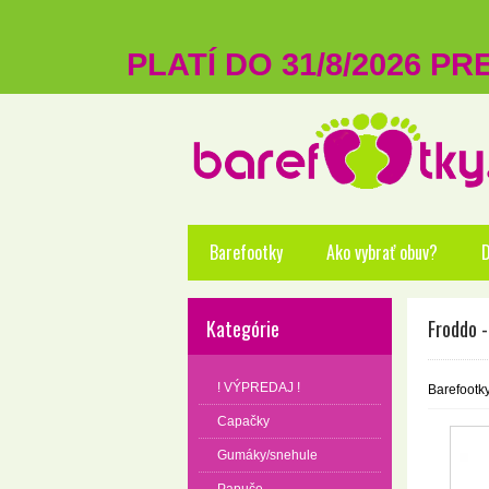
PLATÍ DO 31/8/2026 P
Barefootky
Ako vybrať obuv?
D
Kategórie
Froddo 
! VÝPREDAJ !
Barefootk
Capačky
Gumáky/snehule