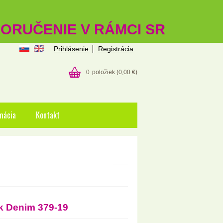
 DORUČENIE V RÁMCI SR
Prihlásenie
Registrácia
0
položiek
(0,00 €)
mácia
Kontakt
k Denim 379-19