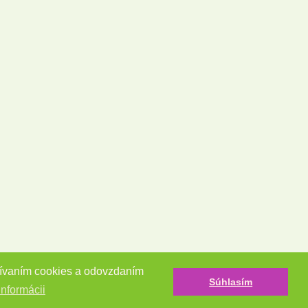
užívaním cookies a odovzdaním
Súhlasím
informácii
Tvorba e-shopov - Atomer.sk