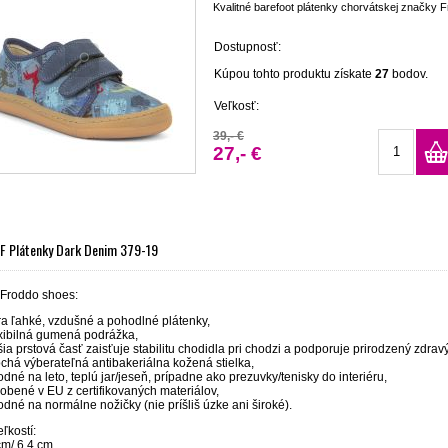
Kvalitné barefoot plátenky chorvátskej značky F
Dostupnosť:
Kúpou tohto produktu získate
27
bodov.
Veľkosť:
39,- €
27,- €
BF Plátenky Dark Denim 379-19
 Froddo shoes:
tra ľahké, vzdušné a pohodlné plátenky,
exibilná gumená podrážka,
šia prstová časť zaisťuje stabilitu chodidla pri chodzi a podporuje prirodzený zdravý
ochá výberateľná antibakeriálna kožená stielka,
dné na leto, teplú jar/jeseň, prípadne ako prezuvky/tenisky do interiéru,
robené v EU z certifikovaných materiálov,
odné na normálne nožičky (nie príšliš úzke ani široké).
ľkostí:
cm/ 6,4 cm