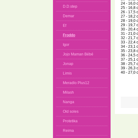
24 - 16,0 
D.D.step
25 - 16,8 
26 - 17,5 
Demar
27 - 18,2 
28 - 19,0 
29 - 19,7 
Ef
30 - 20,4 
31 - 21,0 
Froddo
32 - 21,7 
33 - 22,4 
Igor
34 - 23,1 
35 - 23,8 
Jojo Maman Bébé
36 - 24,5 
37 - 25,1 
38 - 25,7 
Jonap
39 - 26,3 
40 - 27,0 
Limis
Meradlo Plus12
Milash
Nanga
Old soles
Protetika
Reima