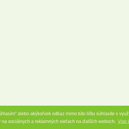
Súhlasím“ alebo akýkoľvek odkaz mimo túto lištu súhlasíte s vy
y na sociálnych a reklamných sieťach na ďalších weboch.
Viac 