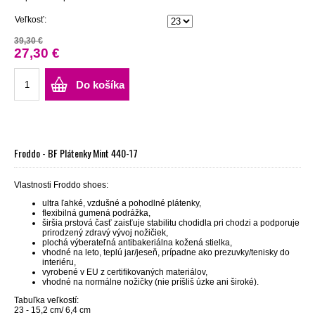
Veľkosť:
39,30 €
27,30 €
Do košíka
Froddo - BF Plátenky Mint 440-17
Vlastnosti Froddo shoes:
ultra ľahké, vzdušné a pohodlné plátenky,
flexibilná gumená podrážka,
širšia prstová časť zaisťuje stabilitu chodidla pri chodzi a podporuje
prirodzený zdravý vývoj nožičiek,
plochá výberateľná antibakeriálna kožená stielka,
vhodné na leto, teplú jar/jeseň, prípadne ako prezuvky/tenisky do
interiéru,
vyrobené v EU z certifikovaných materiálov,
vhodné na normálne nožičky (nie príšliš úzke ani široké).
Tabuľka veľkostí:
23 - 15,2 cm/ 6,4 cm