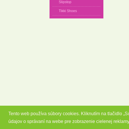
Slipstop
Tikki Shoes
Tento web používa súbory cookies. Kliknutím na tlačidlo „
údajov o správaní na webe pre zobrazenie cielenej reklam
Copyright 2014 - 2026 © Barefootky