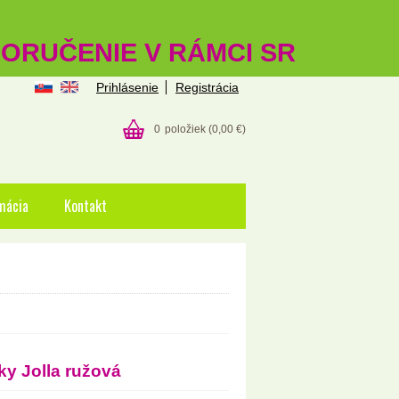
 DORUČENIE V RÁMCI SR
Prihlásenie
Registrácia
0
položiek
(0,00 €)
mácia
Kontakt
y Jolla ružová