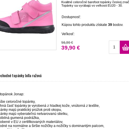
Kvalitné celoročné barefoot topánky českej zna
Topánky sa vyrábajú vo veľkosti EU20 - 30.
Dostupnosť:
Kúpou tohto produktu získate
39
bodov.
Veľkosť:
56,90 €
39,90 €
echodné topánky Jolla ružová
 topánok Jonap:
ššie celoročné topánky,
hná časť topánky je vyrobená z hladkej kože, vnútorná z textílie,
pánky majú praktický prúžok proti okopu,
pánky majú vyberateľnú netvarovanú stielku,
exibilná gumená podrážka,
robené v EU z certifikovaných materiálov,
odné na normálne a širšie nožičky a nožičky s dominantým palcom,