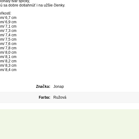
onalý tvar špičky,
jú sa dobre dotiahnúť i na užšie členky.
ľkostí:
cm/ 6,7 cm
cm/ 6,9 cm
cm/ 7,1 cm
cm/ 7,3 cm
cm/ 7,4 cm
cm/ 7,5 cm
cm/ 7,6 cm
cm/ 7,8 cm
cm/ 8,0 cm
cm/ 8,1 cm
cm/ 8,2 cm
cm/ 8,3 cm
cm/ 8,4 cm
Značka:
Jonap
Farba:
Ružová