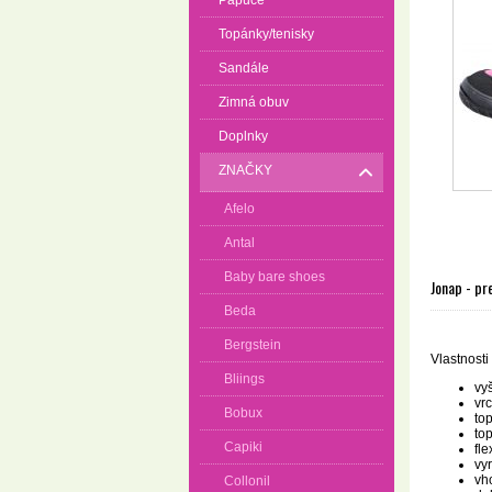
Papuče
Topánky/tenisky
Sandále
Zimná obuv
Doplnky
ZNAČKY
Afelo
Antal
Baby bare shoes
Jonap - pr
Beda
Bergstein
Vlastnosti
Bliings
vy
vrc
Bobux
to
to
Capiki
fl
vy
vh
Collonil