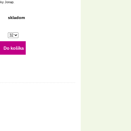
čky Jonap.
skladom
Do košíka