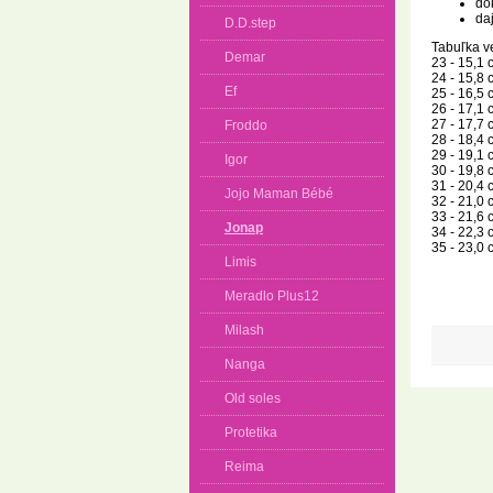
dok
da
D.D.step
Tabuľka ve
Demar
23 - 15,1 
24 - 15,8 
Ef
25 - 16,5 
26 - 17,1 
27 - 17,7 
Froddo
28 - 18,4 
29 - 19,1 
Igor
30 - 19,8 
31 - 20,4 
Jojo Maman Bébé
32 - 21,0 
33 - 21,6 
Jonap
34 - 22,3 
35 - 23,0 
Limis
Meradlo Plus12
Milash
Nanga
Old soles
Protetika
Reima