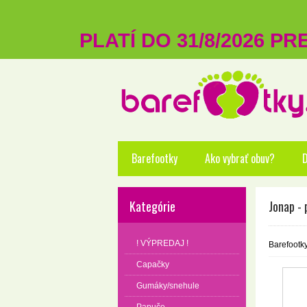
PLATÍ DO 31/8/2026 P
Barefootky
Ako vybrať obuv?
D
Kategórie
Jonap - 
! VÝPREDAJ !
Barefootk
Capačky
Gumáky/snehule