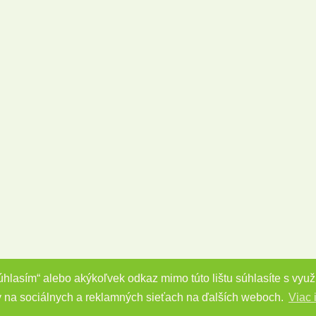
Súhlasím“ alebo akýkoľvek odkaz mimo túto lištu súhlasíte s vy
y na sociálnych a reklamných sieťach na ďalších weboch.
Viac 