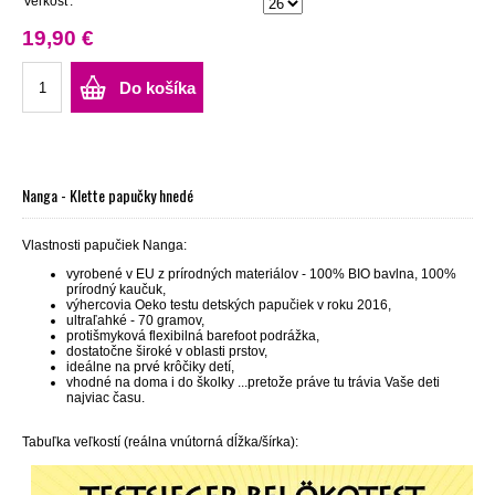
Veľkosť:
19,90 €
Do košíka
Nanga - Klette papučky hnedé
Vlastnosti papučiek Nanga:
vyrobené v EU z prírodných materiálov - 100% BIO bavlna, 100%
prírodný kaučuk,
výhercovia Oeko testu detských papučiek v roku 2016,
ultraľahké - 70 gramov,
protišmyková flexibilná barefoot podrážka,
dostatočne široké v oblasti prstov,
ideálne na prvé krôčiky detí,
vhodné na doma i do školky ...pretože práve tu trávia Vaše deti
najviac času.
Tabuľka veľkostí (reálna vnútorná dĺžka/šírka):