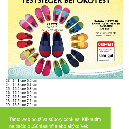
23 - 14,1 cm/ 6,6 cm
24 - 14,8 cm/ 6,7 cm
25 - 15,5 cm/ 6,8 cm
26 - 16,2 cm/ 6,9 cm
27 - 16,8 cm/ 7,0 cm
28 - 17,5 cm/ 7,1 cm
29 - 18,3 cm/ 7,2 cm
30 - 18,9 cm/ 7,3 cm
31 - 19,5 cm/ 7,4 cm
32 - 20,2 cm/ 7,5 cm
Tento web používa súbory cookies. Kliknutím
33 - 20,9 cm/ 7,6 cm
34 - 21,5 cm/ 7,7 cm
na tlačidlo „Súhlasím“ alebo akýkoľvek