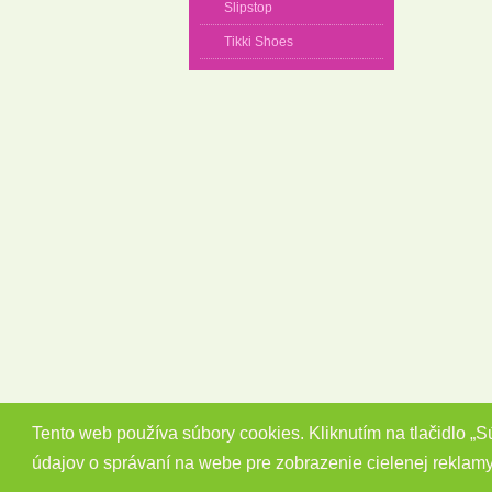
Slipstop
Tikki Shoes
Tento web používa súbory cookies. Kliknutím na tlačidlo „
údajov o správaní na webe pre zobrazenie cielenej reklam
Copyright 2014 - 2026 © Barefootky