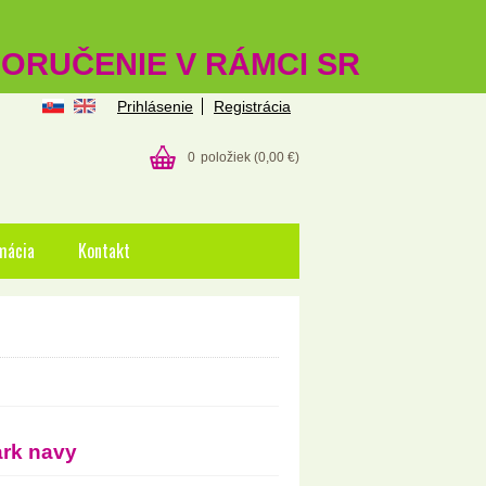
 DORUČENIE V RÁMCI SR
Prihlásenie
Registrácia
0
položiek
(0,00 €)
mácia
Kontakt
ark navy