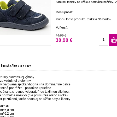
Barefoot tenisky na užšie a normálne nožičky. Vy
Dostupnosť:
Kúpou tohto produktu získate
30
bodov.
Veľkosť:
44,90 €
30,90 €
 tenisky Alex dark navy
enisky slovenskej výroby.
zo vzdušnej pleteniny.
y tvarováná špička vhodná i na dominantné palce.
xibilná podrážka - pozdlžne i priečne.
dávana s rovnou vyberateľnou textilnou stielkou.
normálne nožičky (nie príliš úzke alebo široké).
ť je zúžená, takže sedia aj na užšie päty a členky.
ľkostí:
cm/ 6,0 cm
cm/ 6,2 cm