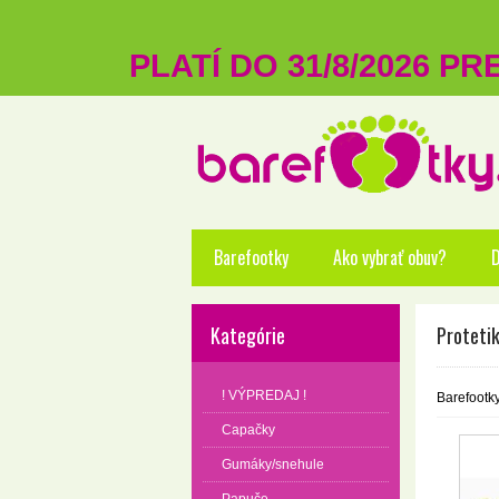
PLATÍ DO 31/8/2026 P
Barefootky
Ako vybrať obuv?
D
Kategórie
Protetik
! VÝPREDAJ !
Barefootk
Capačky
Gumáky/snehule