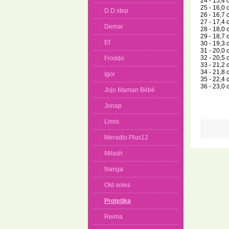
24 - 15,4 
25 - 16,0 
D.D.step
26 - 16,7 
27 - 17,4 
Demar
28 - 18,0 
29 - 18,7 
Ef
30 - 19,3 
31 - 20,0 
32 - 20,5 
Froddo
33 - 21,2 
34 - 21,8 
Igor
35 - 22,4 
36 - 23,0 
Jojo Maman Bébé
Jonap
Limis
Meradlo Plus12
Milash
Nanga
Old soles
Protetika
Reima