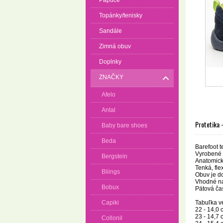
Papuče
Topánky/tenisky
Sandále
Zimná obuv
Doplnky
ZNAČKY
Afelo
Antal
Protetika -
Baby bare shoes
Beda
Barefoot t
Vyrobené 
Bergstein
Anatomick
Tenká, fle
Bliings
Obuv je do
Vhodné na 
Bobux
Pätová čas
Tabuľka ve
Capiki
22 - 14,0 
23 - 14,7 
Collonil