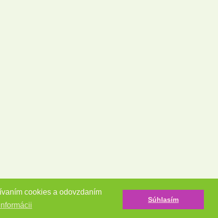
užívaním cookies a odovzdaním
Súhlasím
informácii
Tvorba e-shopov - Atomer.sk