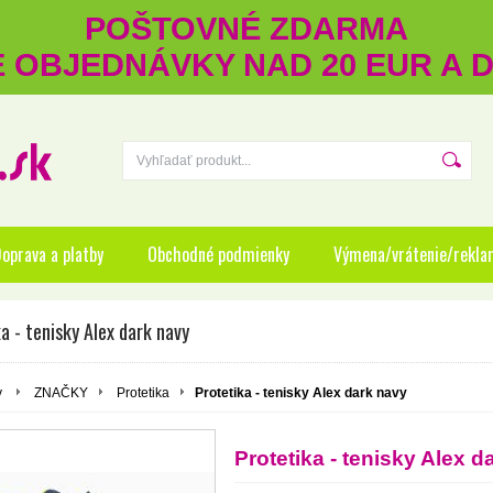
POŠTOVNÉ ZDARMA
RE OBJEDNÁVKY NAD 20 EUR A
oprava a platby
Obchodné podmienky
Výmena/vrátenie/rekla
a - tenisky Alex dark navy
y
ZNAČKY
Protetika
Protetika - tenisky Alex dark navy
Protetika - tenisky Alex d