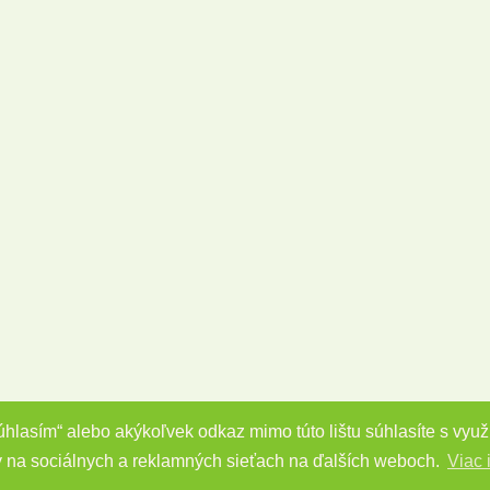
Súhlasím“ alebo akýkoľvek odkaz mimo túto lištu súhlasíte s vy
y na sociálnych a reklamných sieťach na ďalších weboch.
Viac 