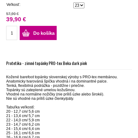
Veľkosť:
57,90 €
39,90 €
Do košíka
Protetika - zimné topánky PRO-tex Beka dark pink
Kožené barefoot topánky slovenskej výroby s PRO-tex membánou.
Anatomicky tvarováná špička vhodná i na dominantné palce.
Tenká, flexibilná podrážka - pozdlžne i priečne.
Topánky sú zateplené umelou kožušinou.
Vhodné na normálne nožičky (nie príliš úzke alebo široké).
Nie sú vhodné na príliš úzke členky/päty.
Tabuľka veľkostí:
20 - 12,7 cm/ 5,6 cm
21 - 13,4 cm/ 5,7 cm
22 - 14,0 cm/ 5,9 cm
23 - 14,7 cm/ 6,2 cm
24 - 15,4 cm/ 6,4 cm
25 - 16,1 cm/ 6,6 cm
26 - 16,8 cm/ 6,7 cm