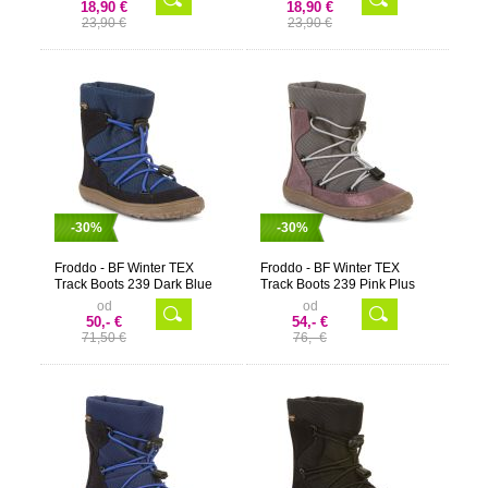
18,90 €
18,90 €
23,90 €
23,90 €
-30%
-30%
Froddo - BF Winter TEX
Froddo - BF Winter TEX
Track Boots 239 Dark Blue
Track Boots 239 Pink Plus
od
od
50,- €
54,- €
71,50 €
76,- €