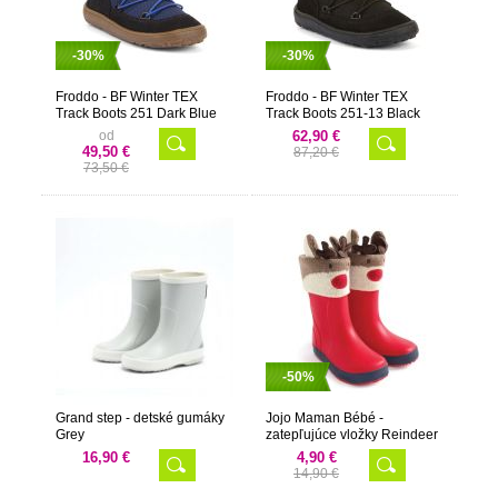
-30%
-30%
Froddo - BF Winter TEX
Froddo - BF Winter TEX
Track Boots 251 Dark Blue
Track Boots 251-13 Black
od
62,90 €
49,50 €
87,20 €
73,50 €
-50%
Grand step - detské gumáky
Jojo Maman Bébé -
Grey
zatepľujúce vložky Reindeer
16,90 €
4,90 €
14,90 €