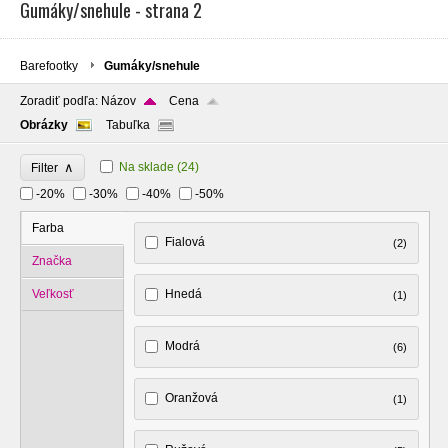
Gumáky/snehule - strana 2
Barefootky
Gumáky/snehule
Zoradiť podľa:
Názov
Cena
Obrázky
Tabuľka
∧
Na sklade
(24)
Filter
-20%
-30%
-40%
-50%
Farba
Fialová
(2)
Značka
Veľkosť
Hnedá
(1)
Modrá
(6)
Oranžová
(1)