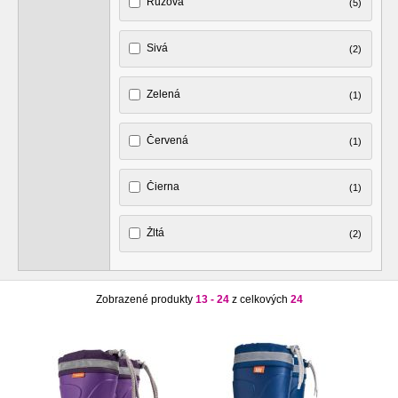
Ružová
(5)
Sivá
(2)
Zelená
(1)
Červená
(1)
Čierna
(1)
Žltá
(2)
Zobrazené produkty
13 - 24
z celkových
24