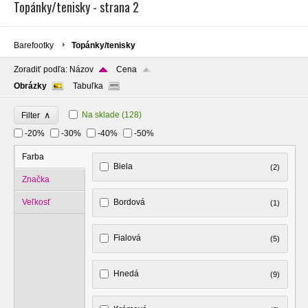
Topánky/tenisky - strana 2
Barefootky
Topánky/tenisky
Zoradiť podľa:
Názov
Cena
Obrázky
Tabuľka
∧
Na sklade
(128)
Filter
-20%
-30%
-40%
-50%
Farba
Biela
(2)
Značka
Veľkosť
Bordová
(1)
Fialová
(5)
Hnedá
(9)