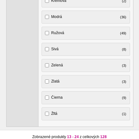
Krémová
(2)
Modrá
(36)
Ružová
(49)
Sivá
(8)
Zelená
(3)
Zlatá
(3)
Čierna
(9)
Žltá
(1)
Zobrazené produkty
13 - 24
z celkových
128