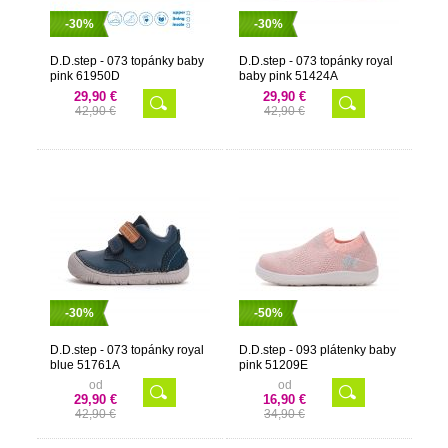
-30%
-30%
D.D.step - 073 topánky baby
D.D.step - 073 topánky royal
pink 61950D
baby pink 51424A
29,90 €
29,90 €
42,90 €
42,90 €
-30%
-50%
D.D.step - 073 topánky royal
D.D.step - 093 plátenky baby
blue 51761A
pink 51209E
od
od
29,90 €
16,90 €
42,90 €
34,90 €