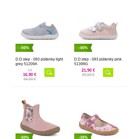
-50%
-40%
D.D.step - 093 plátenky light
D.D.step - 093 plátenky pink
grey 51209A
51399G
od
21,90 €
16,90 €
39,90 €
34,90 €
-50%
-30%