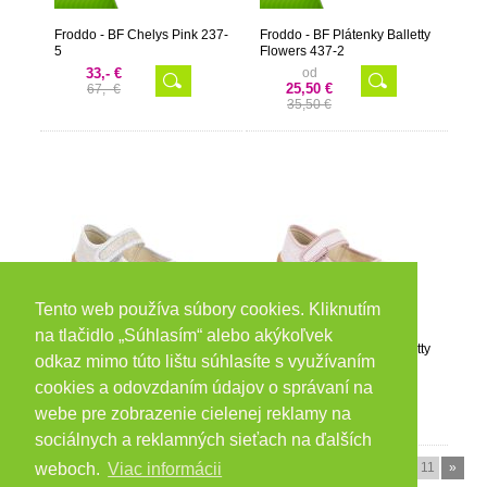
Froddo - BF Chelys Pink 237-
Froddo - BF Plátenky Balletty
5
Flowers 437-2
33,- €
od
25,50 €
67,- €
35,50 €
Tento web používa súbory cookies. Kliknutím
-30%
-30%
na tlačidlo „Súhlasím“ alebo akýkoľvek
Froddo - BF Plátenky Balletty
Froddo - BF Plátenky Balletty
odkaz mimo túto lištu súhlasíte s využívaním
Gold Shine 437-1
Pink Shine 437
cookies a odovzdaním údajov o správaní na
od
od
23,40 €
27,60 €
webe pre zobrazenie cielenej reklamy na
33,40 €
37,60 €
sociálnych a reklamných sieťach na ďalších
«
1
2
3
4
...
11
»
weboch.
Viac informácii
Zobraziť stranu: