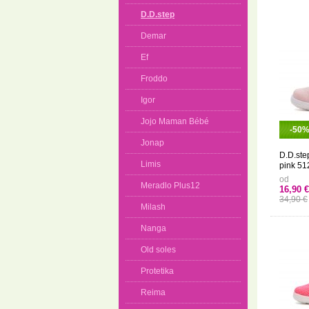
D.D.step
Demar
Ef
Froddo
Igor
Jojo Maman Bébé
-50
Jonap
D.D.ste
Limis
pink 5
od
Meradlo Plus12
16,90 €
34,90 €
Milash
Nanga
Old soles
Protetika
Reima