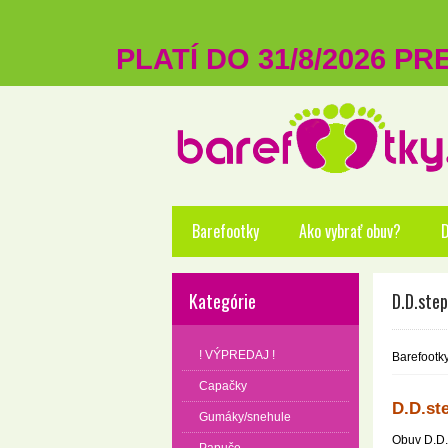
PLATÍ DO 31/8/2026 P
Barefootky
Ako vybrať obuv?
D
Kategórie
D.D.step
! VÝPREDAJ !
Barefootk
Capačky
D.D.st
Gumáky/snehule
Obuv D.D.