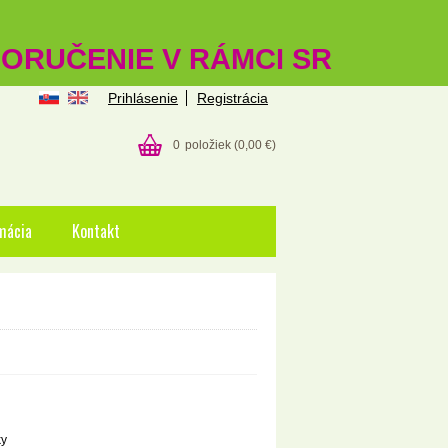
 DORUČENIE V RÁMCI SR
Prihlásenie
Registrácia
0
položiek
(0,00 €)
mácia
Kontakt
ky