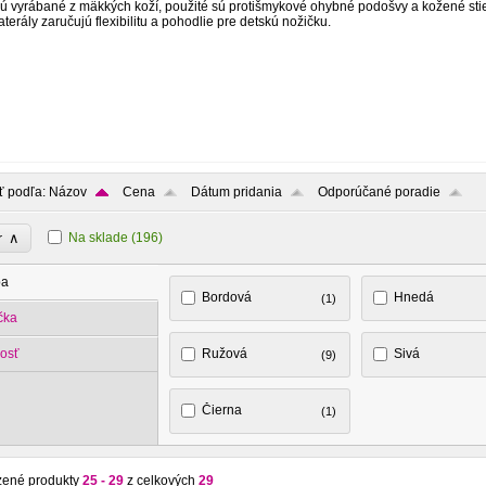
sú vyrábané z mäkkých koží, použité sú protišmykové ohybné podošvy a kožené stie
terály zaručujú flexibilitu a pohodlie pre detskú nožičku.
ť podľa:
Názov
Cena
Dátum pridania
Odporúčané poradie
∧
Na sklade
(196)
er
ba
Bordová
Hnedá
(1)
čka
osť
Ružová
Sivá
(9)
Čierna
(1)
zené produkty
25 - 29
z celkových
29