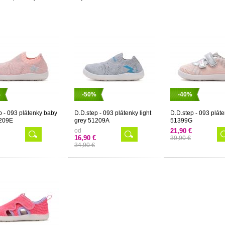
%
-50%
-40%
p - 093 plátenky baby
D.D.step - 093 plátenky light
D.D.step - 093 plát
1209E
grey 51209A
51399G
od
21,90 €
16,90 €
39,90 €
34,90 €