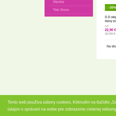
Slipstop
-30
Tikki Shoes
D.D.ste
daisy p
od
22,90 €
32,90 €
Na str
Tento web používa súbory cookies. Kliknutím na tlačidlo „
údajov o správaní na webe pre zobrazenie cielenej reklam
Copyright 2014 - 2026 © Barefootky