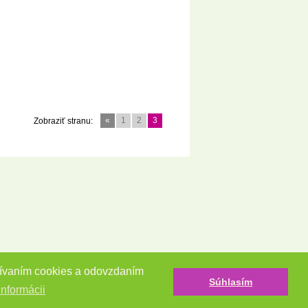
«
1
2
3
Zobraziť stranu:
užívaním cookies a odovzdaním
Súhlasím
informácii
Tvorba e-shopov - Atomer.sk