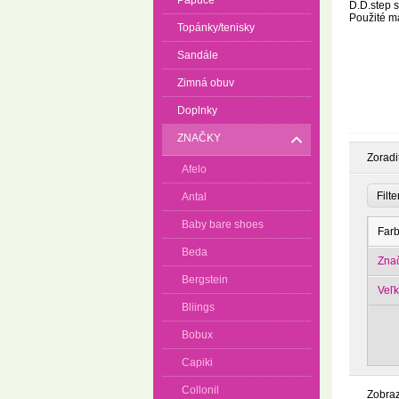
Papuče
D.D.step 
Použité ma
Topánky/tenisky
Sandále
Zimná obuv
Doplnky
ZNAČKY
Zoradi
Afelo
Filt
Antal
Baby bare shoes
Far
Beda
Zna
Bergstein
Veľk
Bliings
Bobux
Capiki
Collonil
Zobra