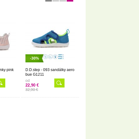
-30%
enky pink
D.D.step - 093 sandálky aero
bue G1211
od
22,90 €
32,90 €