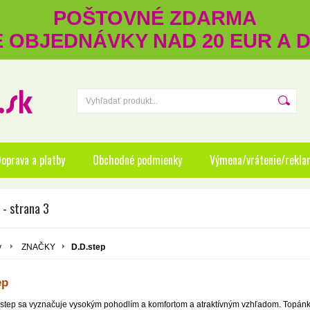
POŠTOVNÉ ZDARMA
RE OBJEDNÁVKY NAD 20 EUR A
oprava a platby
Obchodné podmienky
Výmena/vrátenie/rekla
 - strana 3
y
ZNAČKY
D.D.step
ep
step sa vyznačuje vysokým pohodlím a komfortom a atraktívným vzhľadom. Topán