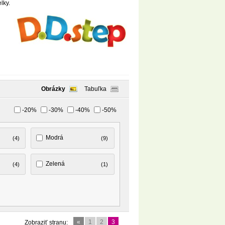
lky.
Obrázky
Tabuľka
-20%
-30%
-40%
-50%
Modrá
(4)
(9)
Zelená
(4)
(1)
«
1
2
3
Zobraziť stranu: