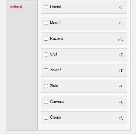
Veľkosť
Hnedá
(8)
Modrá
(19)
Ružová
(22)
Sivá
(2)
Zelená
(1)
Zlatá
(4)
Červená
(1)
Čierna
(6)