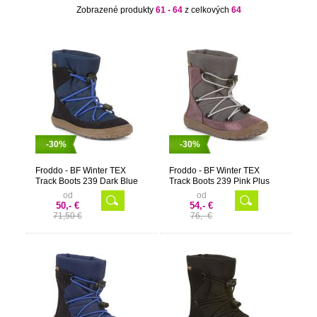
Zobrazené produkty
61 - 64
z celkových
64
-30%
-30%
Froddo - BF Winter TEX
Froddo - BF Winter TEX
Track Boots 239 Dark Blue
Track Boots 239 Pink Plus
od
od
50,- €
54,- €
71,50 €
76,- €