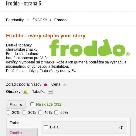
Froddo - strana 6
Barefootky
ZNAČKY
Froddo
Froddo - every step is your story
Detské topánky
chorvátskej značky
Froddo sú ideálnou
barefoot obuvou pre Vaše
detičky. Vyrobené sú z mäkkej kože a ich gumená podrážka sa vyznačuje
maximálnou ohybnosťou a flexibilitou.
Použité materiály spľňajú všetky normy EU.
Zoradiť podľa:
Názov
Cena
Obrázky
Tabuľka
∧
Na sklade
(332)
Filter
-20%
-30%
-40%
-50%
Farba
Biela
(1)
Značka